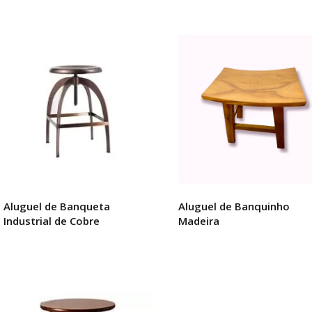
ssificado
s
ente
Aluguel de Banqueta
Aluguel de Banquinho
Industrial de Cobre
Madeira