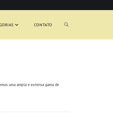
GORIAS
CONTATO
ALTERNAR
PESQUISA
DO
recemos uma ampla e extensa gama de
SITE