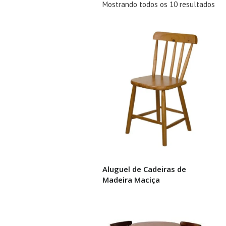
Cla
Mostrando todos os 10 resultados
por
mai
rec
Aluguel de Cadeiras de
Madeira Maciça