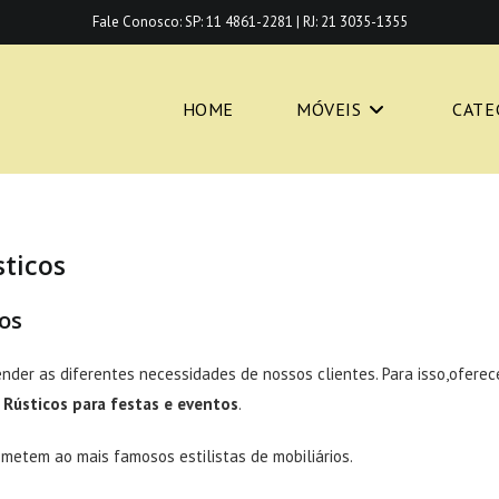
Fale Conosco:
SP: 11 4861-2281
|
RJ: 21 3035-1355
HOME
MÓVEIS
CATE
sticos
os
tender as diferentes necessidades de nossos clientes. Para isso,ofe
 Rústicos
para festas e eventos
.
emetem ao mais famosos estilistas de mobiliários.