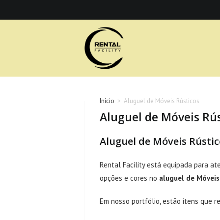
Ir
para
o
conteúdo
Início
>
Aluguel de Móveis Rústicos
Aluguel de Móveis Rú
Aluguel de Móveis Rústic
Rental Facility está equipada para a
opções e cores no
aluguel de Móveis
Em nosso portfólio, estão itens que r