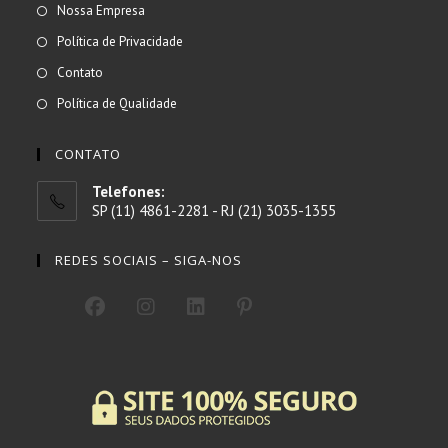
Abre
Nossa Empresa
em
Abre
Política de Privacidade
uma
em
Abre
Contato
nova
uma
em
Abre
Política de Qualidade
aba
nova
uma
em
aba
nova
uma
CONTATO
aba
nova
Telefones:
aba
SP (11) 4861-2281 - RJ (21) 3035-1355
REDES SOCIAIS – SIGA-NOS