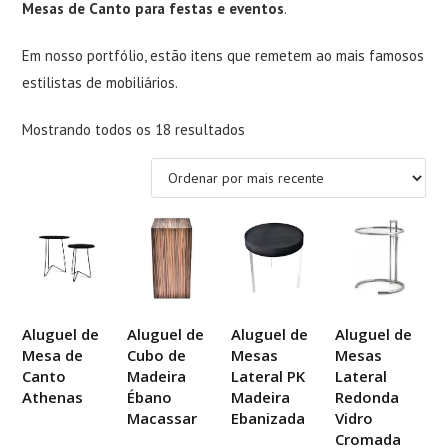
Mesas de Canto para festas e eventos
.
Em nosso portfólio, estão itens que remetem ao mais famosos
estilistas de mobiliários.
Classificado
Mostrando todos os 18 resultados
por
mais
recente
Aluguel de
Aluguel de
Aluguel de
Aluguel de
Mesa de
Cubo de
Mesas
Mesas
Canto
Madeira
Lateral PK
Lateral
Athenas
Ébano
Madeira
Redonda
Macassar
Ebanizada
Vidro
Cromada