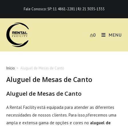
Ir
Fale Conosco:
SP: 11 4861-2281
|
RJ: 21 3035-1355
para
o
conteúdo
0
MENU
Início
>
Aluguel de Mesas de Canto
Aluguel de Mesas de Canto
Aluguel de Mesas de Canto
A Rental Facility está equipada para atender as diferentes
necessidades de nossos clientes. Para isso,oferecemos uma
ampla e extensa gama de opções e cores no
aluguel de