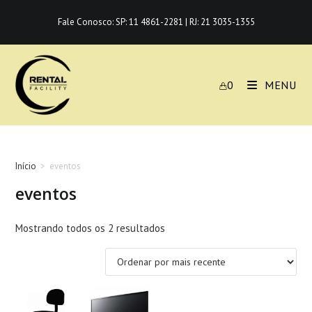
Ir
Fale Conosco:
SP: 11 4861-2281
|
RJ: 21 3035-1355
para
o
conteúdo
0
MENU
Início
>
eventos
eventos
Classificado
Mostrando todos os 2 resultados
por
mais
recente