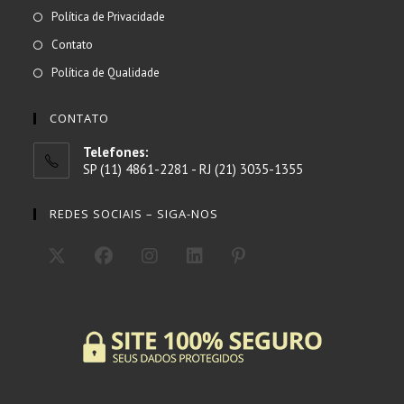
em
Abre
Política de Privacidade
uma
em
Abre
Contato
nova
uma
em
Abre
Política de Qualidade
aba
nova
uma
em
aba
nova
uma
CONTATO
aba
nova
Telefones:
aba
SP (11) 4861-2281 - RJ (21) 3035-1355
REDES SOCIAIS – SIGA-NOS