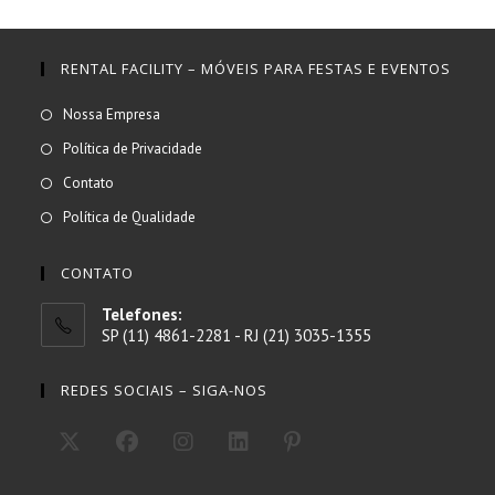
RENTAL FACILITY – MÓVEIS PARA FESTAS E EVENTOS
Abre
Nossa Empresa
em
Abre
Política de Privacidade
uma
em
Abre
Contato
nova
uma
em
Abre
Política de Qualidade
aba
nova
uma
em
aba
nova
uma
CONTATO
aba
nova
Telefones:
aba
SP (11) 4861-2281 - RJ (21) 3035-1355
REDES SOCIAIS – SIGA-NOS