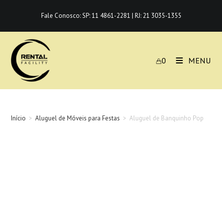
Ir
Fale Conosco:
SP: 11 4861-2281
|
RJ: 21 3035-1355
para
o
conteúdo
0
MENU
Início
>
Aluguel de Móveis para Festas
>
Aluguel de Banquinho Pop