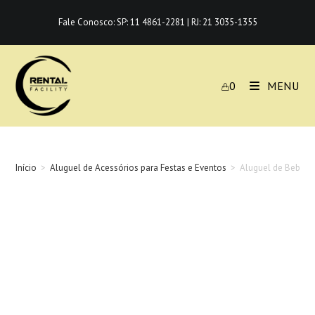
Ir
Fale Conosco:
SP: 11 4861-2281
|
RJ: 21 3035-1355
para
o
conteúdo
0
MENU
Início
>
Aluguel de Acessórios para Festas e Eventos
>
Aluguel de Bebed