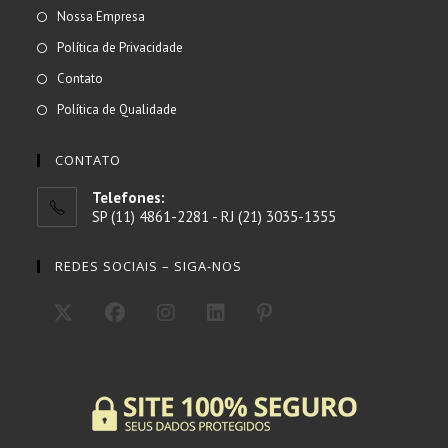
Abre
Nossa Empresa
em
Abre
Política de Privacidade
uma
em
Abre
Contato
nova
uma
em
Abre
Política de Qualidade
aba
nova
uma
em
aba
nova
uma
CONTATO
aba
nova
Telefones:
aba
SP (11) 4861-2281 - RJ (21) 3035-1355
REDES SOCIAIS – SIGA-NOS