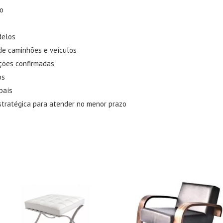
do
delos
 de caminhões e veículos
ções confirmadas
os
país
stratégica para atender no menor prazo