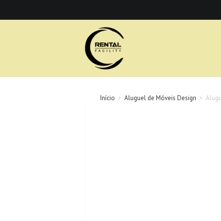
Ir
para
o
conteúdo
Início
>
Aluguel de Móveis Design
>
Alugu