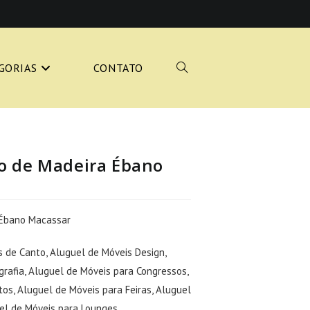
GORIAS
CONTATO
ALTERNAR
PESQUISA
o de Madeira Ébano
 Ébano Macassar
DO
s de Canto
,
Aluguel de Móveis Design
,
grafia
,
Aluguel de Móveis para Congressos
,
tos
,
Aluguel de Móveis para Feiras
,
Aluguel
el de Móveis para Lounges
SITE