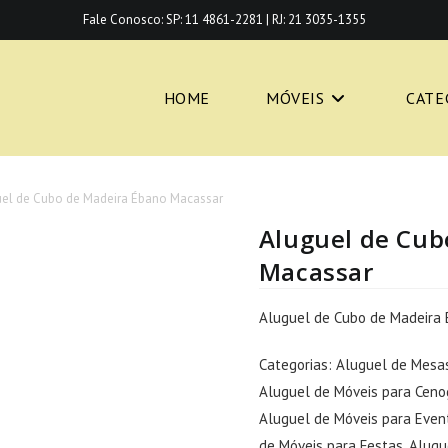
Fale Conosco:
SP: 11 4861-2281
|
RJ: 21 3035-1355
HOME
MÓVEIS
CATE
el de Cubo de Madeira Ébano Macassar
Aluguel de Cub
Macassar
Aluguel de Cubo de Madeira
Categorias:
Aluguel de Mesa
Aluguel de Móveis para Ceno
Aluguel de Móveis para Even
de Móveis para Festas
,
Alugu