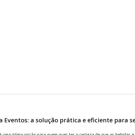
 Eventos: a solução prática e eficiente para 
 é uma ótima opção para quem quer ter a certeza de que as bebidas 