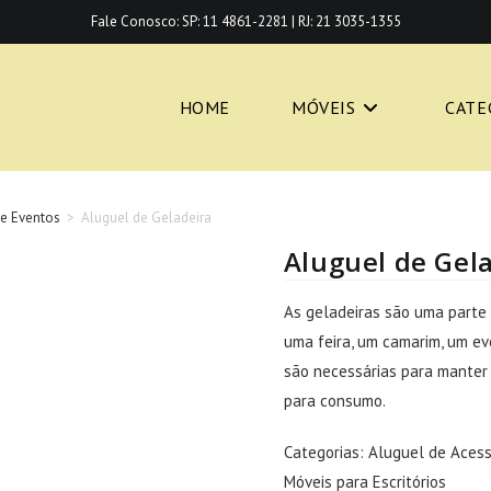
Fale Conosco:
SP: 11 4861-2281
|
RJ: 21 3035-1355
HOME
MÓVEIS
CATE
 e Eventos
>
Aluguel de Geladeira
Aluguel de Gel
As geladeiras são uma parte 
uma feira, um camarim, um ev
são necessárias para manter 
para consumo.
Categorias:
Aluguel de Acess
Móveis para Escritórios