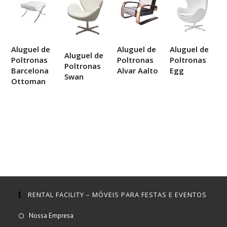
Aluguel de
Aluguel de
Aluguel de
Aluguel de
Poltronas
Poltronas
Poltronas
Poltronas
Barcelona
Alvar Aalto
Egg
Swan
Ottoman
RENTAL FACILITY – MÓVEIS PARA FESTAS E EVENTOS
Abre
Nossa Empresa
em