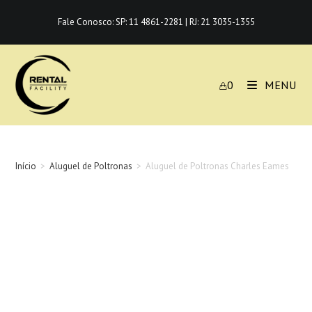
Ir
Fale Conosco:
SP: 11 4861-2281
|
RJ: 21 3035-1355
para
o
conteúdo
0
MENU
Início
>
Aluguel de Poltronas
>
Aluguel de Poltronas Charles Eames