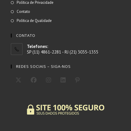
Abre
Política de Privacidade
uma
em
Abre
Contato
nova
uma
em
Abre
Política de Qualidade
aba
nova
uma
em
aba
nova
uma
CONTATO
aba
nova
Telefones:
aba
SP (11) 4861-2281 - RJ (21) 3035-1355
REDES SOCIAIS – SIGA-NOS