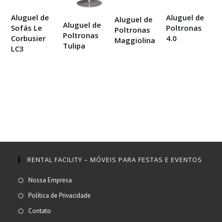
Aluguel de
Aluguel de
Aluguel de
Aluguel de
Sofás Le
Poltronas
Poltronas
Poltronas
Corbusier
4.0
Maggiolina
Tulipa
LC3
RENTAL FACILITY – MÓVEIS PARA FESTAS E EVENTOS
Abre
Nossa Empresa
em
Abre
Política de Privacidade
uma
em
Abre
Contato
nova
uma
em