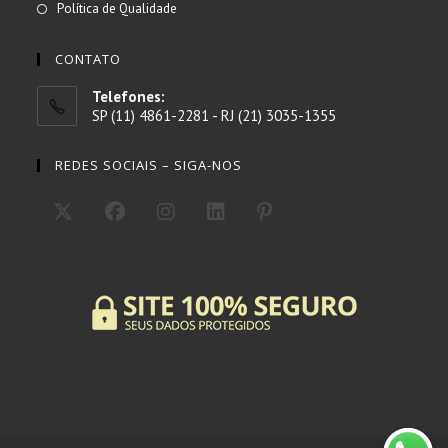
Abre
Política de Qualidade
aba
nova
uma
em
aba
nova
uma
CONTATO
aba
nova
Telefones:
aba
SP (11) 4861-2281 - RJ (21) 3035-1355
REDES SOCIAIS – SIGA-NOS