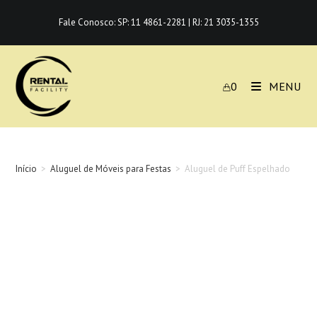
Ir
Fale Conosco:
SP: 11 4861-2281
|
RJ: 21 3035-1355
para
o
conteúdo
0
MENU
Início
>
Aluguel de Móveis para Festas
>
Aluguel de Puff Espelhado